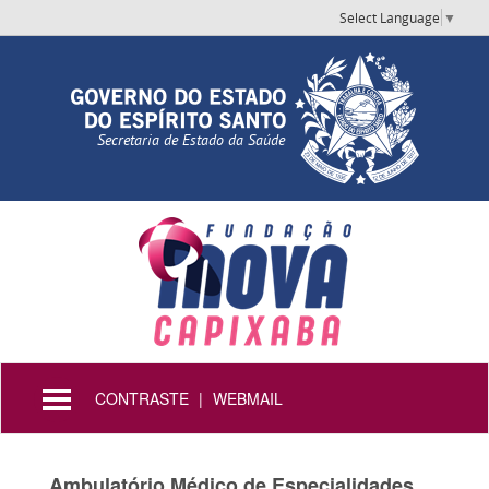
Select Language
▼
Secretaria de Estado da Saúde
Toggle
CONTRASTE
|
WEBMAIL
navigation
Ambulatório Médico de Especialidades