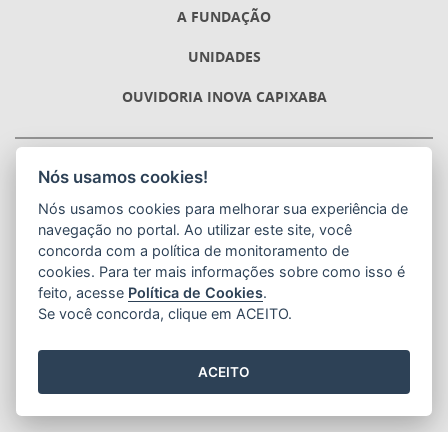
A FUNDAÇÃO
UNIDADES
OUVIDORIA INOVA CAPIXABA
FUNDAÇÃO ESTADUAL DE INOVAÇÃO EM SAÚDE
Nós usamos cookies!
(INOVA CAPIXABA)
Avenida Hugo Musso, 1100, Edifício Estilo Center, 3ª Andar. -
Nós usamos cookies para melhorar sua experiência de
Praia da Costa
navegação no portal. Ao utilizar este site, você
CEP: 29101-284 - Vila Velha / ES
concorda com a política de monitoramento de
Tel.: (27) 3636-3500
cookies. Para ter mais informações sobre como isso é
E-mail:
inovacapixaba@inovacapixaba.es.gov.br
feito, acesse
Política de Cookies
.
Se você concorda, clique em ACEITO.
CNPJ:
36.901.264/0001-63
ACEITO