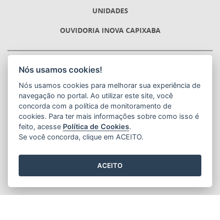
UNIDADES
OUVIDORIA INOVA CAPIXABA
FUNDAÇÃO ESTADUAL DE INOVAÇÃO EM SAÚDE
Nós usamos cookies!
(INOVA CAPIXABA)
Avenida Hugo Musso, 1100, Edifício Estilo Center, 3ª Andar. -
Nós usamos cookies para melhorar sua experiência de
Praia da Costa
navegação no portal. Ao utilizar este site, você
CEP: 29101-284 - Vila Velha / ES
concorda com a política de monitoramento de
Tel.: (27) 3636-3500
cookies. Para ter mais informações sobre como isso é
E-mail:
inovacapixaba@inovacapixaba.es.gov.br
feito, acesse
Política de Cookies
.
Se você concorda, clique em ACEITO.
CNPJ:
36.901.264/0001-63
ACEITO
2015
- 2026
/ Desenvolvido pelo
PRODEST
utilizando o software
livre
Orchard